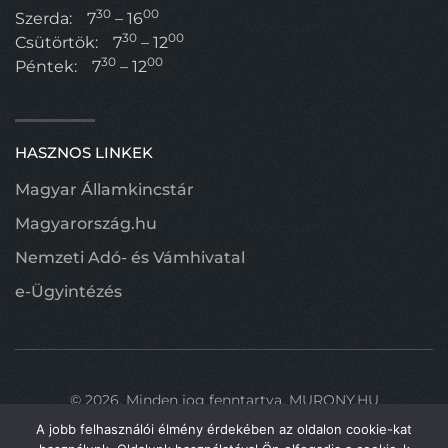
30
00
Szerda:
7
– 16
30
00
Csütörtök:
7
– 12
30
00
Péntek:
7
– 12
HASZNOS LINKEK
Magyar Államkincstár
Magyarország.hu
Nemzeti Adó- és Vámhivatal
e-Ügyintézés
©
2026.
Minden jog fenntartva.
MURONY.HU
A jobb felhasználói élmény érdekében az oldalon cookie-kat