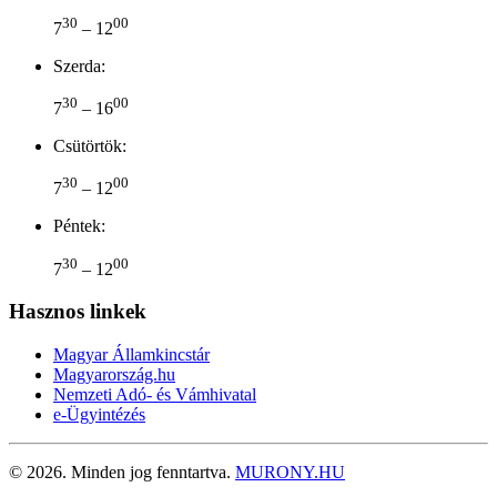
30
00
7
– 12
Szerda:
30
00
7
– 16
Csütörtök:
30
00
7
– 12
Péntek:
30
00
7
– 12
Hasznos linkek
Magyar Államkincstár
Magyarország.hu
Nemzeti Adó- és Vámhivatal
e-Ügyintézés
©
2026.
Minden jog fenntartva.
MURONY.HU