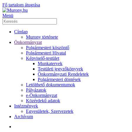
Fő tartalom átugrása
Menü
Címlap
Murony története
Önkormányzat
Polgármesteri köszöntő
Polgármesteri Hivatal
Képviselő-testület
Munkatervek
Testületi jegyzőkönyvek
Önkormányzati Rendeletek
Polgármesteri döntések
Letölthető dokumentumok
Pályázatok
e-Önkormányzat
Közérdekű adatok
Intézmények
Egyesületek, Szervezetek
Archívum