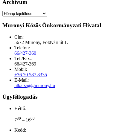
Archívum
Archívum
Muronyi Közös Önkormányzati Hivatal
Cím:
5672 Murony, Földvári út 1.
Telefon:
66/427-360
Tel./Fax.:
66/427-369
Mobil:
+36 70 587 8335
E-Mail:
titkarsag@murony.hu
Ügyfélfogadás
Hétfő:
30
00
7
– 16
Kedd: