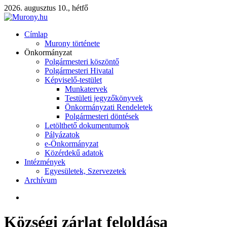
2026. augusztus 10., hétfő
Címlap
Murony története
Önkormányzat
Polgármesteri köszöntő
Polgármesteri Hivatal
Képviselő-testület
Munkatervek
Testületi jegyzőkönyvek
Önkormányzati Rendeletek
Polgármesteri döntések
Letölthető dokumentumok
Pályázatok
e-Önkormányzat
Közérdekű adatok
Intézmények
Egyesületek, Szervezetek
Archívum
Községi zárlat feloldása