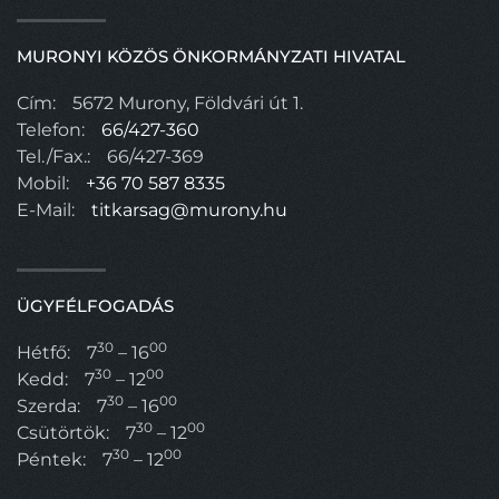
MURONYI KÖZÖS ÖNKORMÁNYZATI HIVATAL
Cím:
5672 Murony, Földvári út 1.
Telefon:
66/427-360
Tel./Fax.:
66/427-369
Mobil:
+36 70 587 8335
E-Mail:
titkarsag@murony.hu
ÜGYFÉLFOGADÁS
30
00
Hétfő:
7
– 16
30
00
Kedd:
7
– 12
30
00
Szerda:
7
– 16
30
00
Csütörtök:
7
– 12
30
00
Péntek:
7
– 12