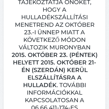
TÁJÉKOZTATJA ÖNÖKET,
HOGY A
HULLADÉKSZÁLLÍTÁSI
MENETREND AZ OKTÓBER
23.-I ÜNNEP MIATT A
KÖVETKEZŐ MÓDON
VÁLTOZIK MURONYBAN
2015. OKTÓBER 23. (PÉNTEK)
HELYETT 2015. OKTÓBER 21-
ÉN (SZERDÁN) KERÜL
ELSZÁLLÍTÁSRA A
HULLADÉK
. TOVÁBBI
INFORMÁCIÓKKAL
KAPCSOLATOSAN A
06 66 411-174-ES