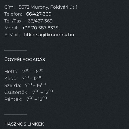
Cím:
5672 Murony, Földvári út 1.
Telefon:
66/427-360
Tel./Fax.:
66/427-369
Mobil:
+36 70 587 8335
E-Mail:
titkarsag@murony.hu
ÜGYFÉLFOGADÁS
30
00
Hétfő:
7
– 16
30
00
Kedd:
7
– 12
30
00
Szerda:
7
– 16
30
00
Csütörtök:
7
– 12
30
00
Péntek:
7
– 12
HASZNOS LINKEK