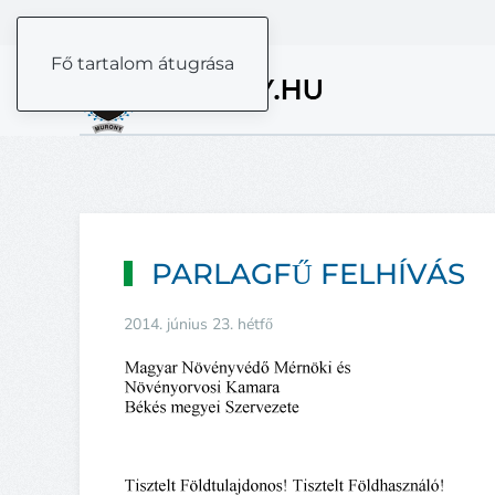
Fő tartalom átugrása
PARLAGFŰ FELHÍVÁS
2014. június 23. hétfő