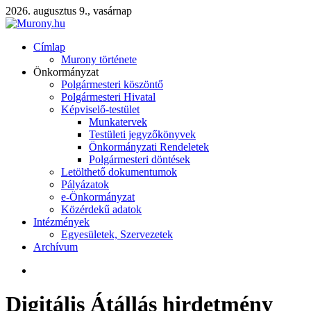
2026. augusztus 9., vasárnap
Címlap
Murony története
Önkormányzat
Polgármesteri köszöntő
Polgármesteri Hivatal
Képviselő-testület
Munkatervek
Testületi jegyzőkönyvek
Önkormányzati Rendeletek
Polgármesteri döntések
Letölthető dokumentumok
Pályázatok
e-Önkormányzat
Közérdekű adatok
Intézmények
Egyesületek, Szervezetek
Archívum
Digitális Átállás hirdetmény