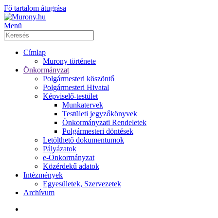
Fő tartalom átugrása
Menü
Címlap
Murony története
Önkormányzat
Polgármesteri köszöntő
Polgármesteri Hivatal
Képviselő-testület
Munkatervek
Testületi jegyzőkönyvek
Önkormányzati Rendeletek
Polgármesteri döntések
Letölthető dokumentumok
Pályázatok
e-Önkormányzat
Közérdekű adatok
Intézmények
Egyesületek, Szervezetek
Archívum