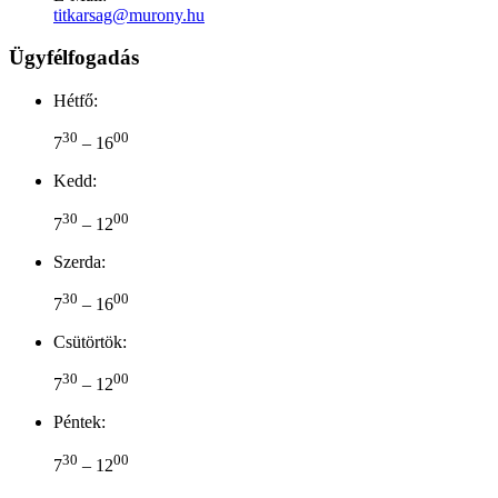
titkarsag@murony.hu
Ügyfélfogadás
Hétfő:
30
00
7
– 16
Kedd:
30
00
7
– 12
Szerda:
30
00
7
– 16
Csütörtök:
30
00
7
– 12
Péntek:
30
00
7
– 12