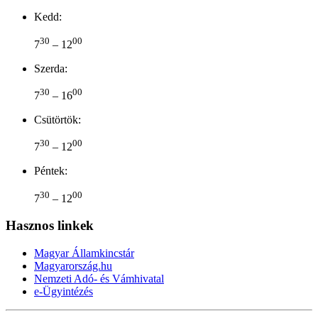
Kedd:
30
00
7
– 12
Szerda:
30
00
7
– 16
Csütörtök:
30
00
7
– 12
Péntek:
30
00
7
– 12
Hasznos linkek
Magyar Államkincstár
Magyarország.hu
Nemzeti Adó- és Vámhivatal
e-Ügyintézés