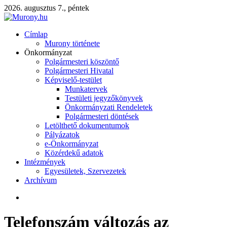
2026. augusztus 7., péntek
Címlap
Murony története
Önkormányzat
Polgármesteri köszöntő
Polgármesteri Hivatal
Képviselő-testület
Munkatervek
Testületi jegyzőkönyvek
Önkormányzati Rendeletek
Polgármesteri döntések
Letölthető dokumentumok
Pályázatok
e-Önkormányzat
Közérdekű adatok
Intézmények
Egyesületek, Szervezetek
Archívum
Telefonszám változás az