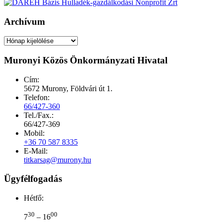
Archívum
Archívum
Muronyi Közös Önkormányzati Hivatal
Cím:
5672 Murony, Földvári út 1.
Telefon:
66/427-360
Tel./Fax.:
66/427-369
Mobil:
+36 70 587 8335
E-Mail:
titkarsag@murony.hu
Ügyfélfogadás
Hétfő:
30
00
7
– 16