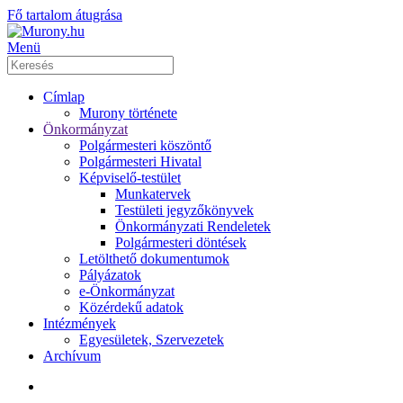
Fő tartalom átugrása
Menü
Címlap
Murony története
Önkormányzat
Polgármesteri köszöntő
Polgármesteri Hivatal
Képviselő-testület
Munkatervek
Testületi jegyzőkönyvek
Önkormányzati Rendeletek
Polgármesteri döntések
Letölthető dokumentumok
Pályázatok
e-Önkormányzat
Közérdekű adatok
Intézmények
Egyesületek, Szervezetek
Archívum