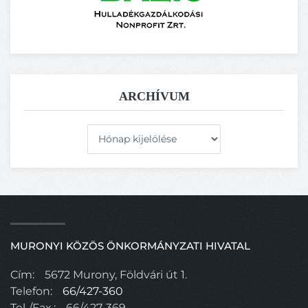
ARCHÍVUM
Archívum
MURONYI KÖZÖS ÖNKORMÁNYZATI HIVATAL
Cím:
5672 Murony, Földvári út 1.
Telefon:
66/427-360
Tel./Fax.:
66/427-369