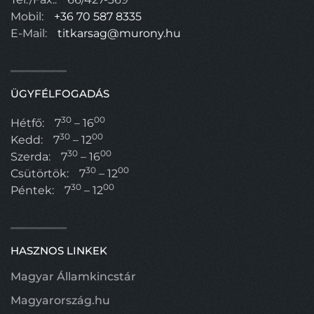
Mobil:
+36 70 587 8335
E-Mail:
titkarsag@murony.hu
ÜGYFÉLFOGADÁS
30
00
Hétfő:
7
– 16
30
00
Kedd:
7
– 12
30
00
Szerda:
7
– 16
30
00
Csütörtök:
7
– 12
30
00
Péntek:
7
– 12
HASZNOS LINKEK
Magyar Államkincstár
Magyarország.hu