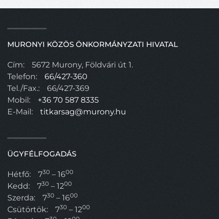
MURONYI KÖZÖS ÖNKORMÁNYZATI HIVATAL
Cím:
5672 Murony, Földvári út 1.
Telefon:
66/427-360
Tel./Fax.:
66/427-369
Mobil:
+36 70 587 8335
E-Mail:
titkarsag@murony.hu
ÜGYFÉLFOGADÁS
30
00
Hétfő:
7
– 16
30
00
Kedd:
7
– 12
30
00
Szerda:
7
– 16
30
00
Csütörtök:
7
– 12
30
00