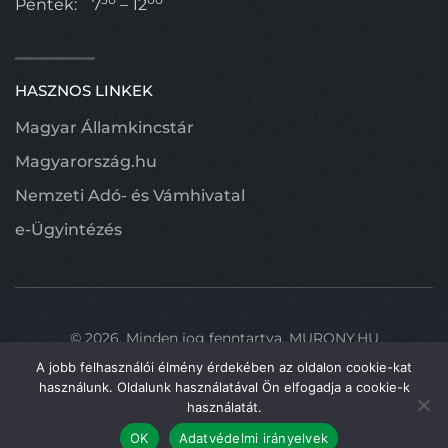
Péntek:
7
– 12
HASZNOS LINKEK
Magyar Államkincstár
Magyarország.hu
Nemzeti Adó- és Vámhivatal
e-Ügyintézés
©
2026.
Minden jog fenntartva.
MURONY.HU
A jobb felhasználói élmény érdekében az oldalon cookie-kat
használunk. Oldalunk használatával Ön elfogadja a cookie-k
használatát.
Fel
OK
Adatvédelmi irányelvek