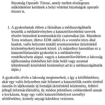
Bizottság Operatív Törzse, amely mellett részlegesen
működtetésre kerülnek a helyi védelmi bizottságok operatív
törzsei is.
A gyakorlatnak ebben a fázisában a médiaszolgáltatók
tesztelik a médiatörvényben a katasztrófavédelmi szervek
részére biztosított kommunikációs csatornákat (ún. Marathon
Terra rendszer, illetve EDR rádió) és a vezetési törzs által
kiadott, valós helyzetet imitáló tesztüzeneteket (közérdekű
közleményeket) tesznek közzé. (A májusihoz hasonlóan ez a
katasztrófariasztási gyakorlat is a médiatörvény
rendelkezésein alapul, vagyis a katasztrófavédelem a lakosság
tájékoztatása érdekében két órán belül vagy azonnal
kihirdetendő közérdekű közleményt ad ki a médiaszolgáltatók
útján.)
A gyakorlás révén a lakosság megismerheti, s így a későbbiekben,
akár egy valós helyzetben már felismeri a katasztrófák esetén történő
riasztás és tájékoztatás új formáját (közérdekű közlemény, felhívó
jellegű információközlés), ily módon jelentősen csökkenthető annak
a kockázata, hogy egy valós katasztrófahelyzet személyi
sérülésekhez, komoly anyagi károkhoz vezessen.