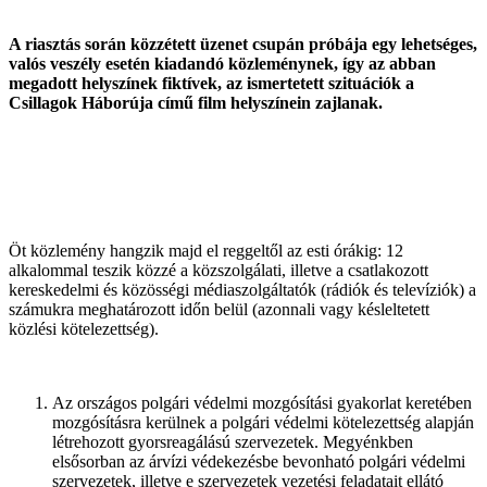
A riasztás során közzétett üzenet csupán próbája egy lehetséges,
valós veszély esetén kiadandó közleménynek, így az abban
megadott helyszínek fiktívek, az ismertetett szituációk a
Csillagok Háborúja című film helyszínein zajlanak.
Öt közlemény hangzik majd el reggeltől az esti órákig: 12
alkalommal teszik közzé a közszolgálati, illetve a csatlakozott
kereskedelmi és közösségi médiaszolgáltatók (rádiók és televíziók) a
számukra meghatározott időn belül (azonnali vagy késleltetett
közlési kötelezettség).
Az országos polgári védelmi mozgósítási gyakorlat keretében
mozgósításra kerülnek a polgári védelmi kötelezettség alapján
létrehozott gyorsreagálású szervezetek. Megyénkben
elsősorban az árvízi védekezésbe bevonható polgári védelmi
szervezetek, illetve e szervezetek vezetési feladatait ellátó