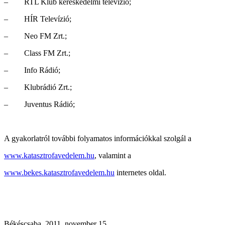
– RTL Klub kereskedelmi televízió;
– HÍR Televízió;
– Neo FM Zrt.;
– Class FM Zrt.;
– Info Rádió;
– Klubrádió Zrt.;
– Juventus Rádió;
A gyakorlatról további folyamatos információkkal szolgál a
www.katasztrofavedelem.hu
, valamint a
www.bekes.katasztrofavedelem.hu
internetes oldal.
Békéscsaba, 2011. november 15.