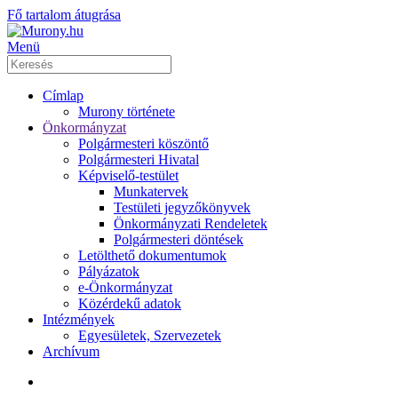
Fő tartalom átugrása
Menü
Címlap
Murony története
Önkormányzat
Polgármesteri köszöntő
Polgármesteri Hivatal
Képviselő-testület
Munkatervek
Testületi jegyzőkönyvek
Önkormányzati Rendeletek
Polgármesteri döntések
Letölthető dokumentumok
Pályázatok
e-Önkormányzat
Közérdekű adatok
Intézmények
Egyesületek, Szervezetek
Archívum