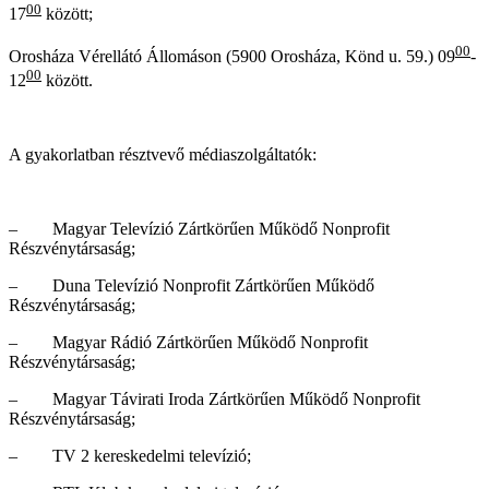
00
17
között;
00
Orosháza Vérellátó Állomáson (5900 Orosháza, Könd u. 59.) 09
-
00
12
között.
A gyakorlatban résztvevő médiaszolgáltatók:
– Magyar Televízió Zártkörűen Működő Nonprofit
Részvénytársaság;
– Duna Televízió Nonprofit Zártkörűen Működő
Részvénytársaság;
– Magyar Rádió Zártkörűen Működő Nonprofit
Részvénytársaság;
– Magyar Távirati Iroda Zártkörűen Működő Nonprofit
Részvénytársaság;
– TV 2 kereskedelmi televízió;