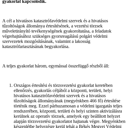
gyakorlat kapcsolódik.
A cél a hivatásos katasztrófavédelmi szervek és a hivatásos
tűzoltóságok állománya értesítésének, a vezetési törzsek
műveletirányító tevékenységének gyakoroltatása, a feladatok
végrehajtásához szükséges gyorsreagálású polgári védelmi
szervezetek mozgósításának, valamint a lakosság
katasztrófariasztásának begyakorlása.
A teljes gyakorlat három, egymással összefüggő részből áll:
Országos értesítési és törzsvezetési gyakorlat keretében
ellenőrzés, gyakorlás céljából a központi, területi, helyi
hivatásos katasztrófavédelmi szervek és a hivatásos
tűzoltóságok állományának (megyénkben 466 fő) értesítése
történik meg. Ezzel párhuzamosan a védelmi igazgatás teljes
rendszerében, központi, területi és helyi szinten aktivizálásra
kerülnek az operatív törzsek, amelyek egy beállított helyzet
alapján törzsvezetési gyakorlatot hajtanak végre. Megyénkben
készenlétbe helyezésre kerül tehát a Békés Megyei Védelmi