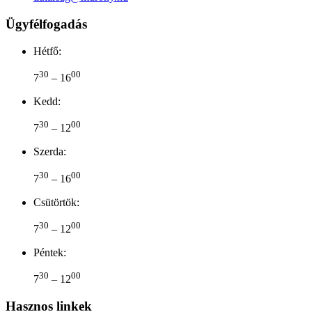
Ügyfélfogadás
Hétfő:
30
00
7
– 16
Kedd:
30
00
7
– 12
Szerda:
30
00
7
– 16
Csütörtök:
30
00
7
– 12
Péntek:
30
00
7
– 12
Hasznos linkek