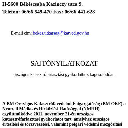
H-5600 Békéscsaba Kazinczy utca 9.
Telefon: 06/66 549-470 Fax: 06/66 441-628
E-mail cím:
bekes.titkarsag@katved.gov.hu
SAJTÓNYILATKOZAT
országos katasztrófariasztási gyakorlathoz kapcsolódóan
A BM Országos Katasztrófavédelmi Főigazgatóság (BM OKF) a
Nemzeti Média- és Hírközlési Hatósággal (NMHH)
együttműködve 2011. november 21-én országos
katasztrófariasztási gyakorlatot tart, amelyhez országos
értesítési és törzsvezetési, valamint polgári védelmi mozgósítási