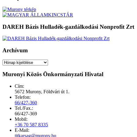
DAREH Bázis Hulladék-gazdálkodási Nonprofit Zrt
Archívum
Archívum
Muronyi Közös Önkormányzati Hivatal
Cím:
5672 Murony, Földvári út 1.
Telefon:
66/427-360
Tel./Fax.:
66/427-369
Mobil:
+36 70 587 8335
E-Mail:
titkarsag@murony.hu