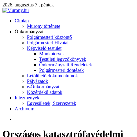
2026. augusztus 7., péntek
Címlap
Murony története
Önkormányzat
Polgármesteri köszöntő
Polgármesteri Hivatal
Képviselő-testület
Munkatervek
Testületi jegyzőkönyvek
Önkormányzati Rendeletek
Polgármesteri döntések
Letölthető dokumentumok
Pályázatok
e-Önkormányzat
Közérdekű adatok
Intézmények
Egyesületek, Szervezetek
Archívum
Országos katasztrófavédelmi