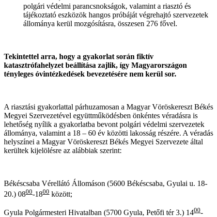
polgári védelmi parancsnokságok, valamint a riasztó és
tájékoztató eszközök hangos próbáját végrehajtó szervezetek
állománya kerül mozgósításra, összesen 276 fővel.
Tekintettel arra, hogy a gyakorlat során fiktív
katasztrófahelyzet beállítása zajlik, így Magyarországon
tényleges óvintézkedések bevezetésére nem kerül sor.
A riasztási gyakorlattal párhuzamosan a Magyar Vöröskereszt Békés
Megyei Szervezetével együttműködésben önkéntes véradásra is
lehetőség nyílik a gyakorlatba bevont polgári védelmi szervezetek
állománya, valamint a 18 – 60 év közötti lakosság részére. A véradás
helyszínei a Magyar Vöröskereszt Békés Megyei Szervezete által
kerültek kijelölésre az alábbiak szerint:
Békéscsaba Vérellátó Állomáson (5600 Békéscsaba, Gyulai u. 18-
00
00
20.) 08
-18
között;
00
Gyula Polgármesteri Hivatalban (5700 Gyula, Petőfi tér 3.) 14
-