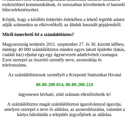
eszközökkel kommunikálnak, és sorozatban követhetnek el hasonló
bűncselekményeket.
Kérjük, hogy a későbbi felderítés érdekében a lehető legtöbb adatot
adják számunkra az elkövetőkről, az általuk használt gépjárműről.
Miről ismerhető fel a számlálóbiztos?
Magyarország területén 2011. szeptember 27. és 30. közötti időben,
mintegy 40 000 számlálóbiztos minden egyes lakott épületbe (lakás,
családi ház) eljuttat egy-egy úgynevezett adatfelvételi csomagot.
Ezen szerepel az összeíró személy neve, azonosítója és
telefonszáma.
Az számlálóbiztosok személyét a Központi Statisztikai Hivatal
06-80-200-014, 06-80-200-224
ingyenesen hívható, zöld számain ellenőrizhetik le!
A számlálóbiztos magát számlálóbiztosi igazolvánnyal igazolja,
amelyen szerepel a neve és aláírása, az azonosítószáma, valamint a
kártya hátoldalán a település jegyzőjének az aláírása.