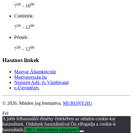
30
00
7
– 16
Csütörtök:
30
00
7
– 12
Péntek:
30
00
7
– 12
Hasznos linkek
Magyar Államkincstár
Magyarország.hu
Nemzeti Adó- és Vámhivatal
e-Ügyintézés
©
2026.
Minden jog fenntartva.
MURONY.HU
Fel
A jobb felhasználói élmény érdekében az oldalon cookie-kat
használunk. Oldalunk használatával Ön elfogadja a cookie-k
használatát.
OK
Adatvédelmi irányelvek