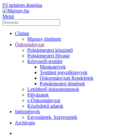
Fő tartalom átugrása
Menü
Címlap
Murony története
Önkormányzat
Polgármesteri köszöntő
Polgármesteri Hivatal
Képviselő-testület
Munkatervek
Testületi jegyzőkönyvek
Önkormányzati Rendeletek
Polgármesteri döntések
Letölthető dokumentumok
Pályázatok
e-Önkormányzat
Közérdekű adatok
Intézmények
Egyesületek, Szervezetek
Archívum