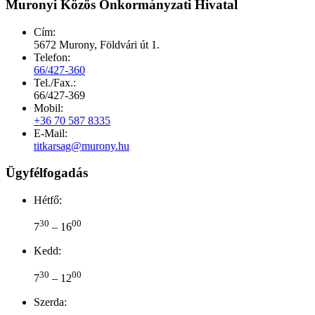
Muronyi Közös Önkormányzati Hivatal
Cím:
5672 Murony, Földvári út 1.
Telefon:
66/427-360
Tel./Fax.:
66/427-369
Mobil:
+36 70 587 8335
E-Mail:
titkarsag@murony.hu
Ügyfélfogadás
Hétfő:
30
00
7
– 16
Kedd:
30
00
7
– 12
Szerda: