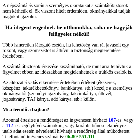
A népszámlálás során a személyes okirataikat a számlálóbiztosok
nem kérhetik el, ők viszont hitelt érdemlően, okmányaikkal tudják
magukat igazolni.
Ha idegent engednek be otthonukba, soha ne hagyják
felügyelet nélkül!
Több ismeretlen látogató esetén, ha lehetőség van rá, javasolt egy
rokont, vagy szomszédot is áthívni a biztonság megteremtése
érdekében.
A számlálóbiztosok érkezése kiszámítható, de mint arra felhívtuk a
figyelmet ebben az időszakban megjelenhetnek a trükkös csalók is.
Az áldozattá válás elkerülése érdekében értékeit (ékszerek,
készpénz, takarékbetétkönyv, bankkártya, stb.) kezelje a személyes
okmányaitól (személyi igazolvány, lakcímkártya, útlevél,
jogosítvány, TAJ kártya, adó kártya, stb.) külön.
Mi a teendő a bajban?
Azonnal értesítse a rendőrséget az ingyenesen hívható
107
-es, vagy
a
112
–
es segélyhívó számokon, vagy korábbi bűncselekményre
utaló adat esetén névtelenül hívhatja a rendőrség által működtetett
Telefontanú ingyenes számát is:
06-80/ 551-111
.