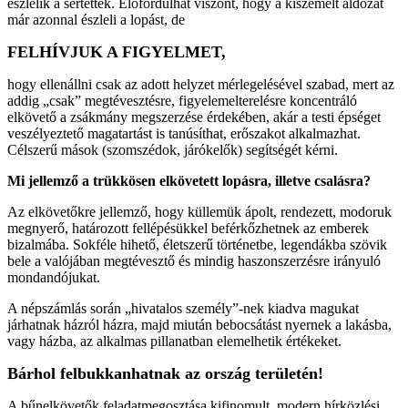
észlelik a sértettek. Előfordulhat viszont, hogy a kiszemelt áldozat
már azonnal észleli a lopást, de
FELHÍVJUK A FIGYELMET,
hogy ellenállni csak az adott helyzet mérlegelésével szabad, mert az
addig „csak” megtévesztésre, figyelemelterelésre koncentráló
elkövető a zsákmány megszerzése érdekében, akár a testi épséget
veszélyeztető magatartást is tanúsíthat, erőszakot alkalmazhat.
Célszerű mások (szomszédok, járókelők) segítségét kérni.
Mi jellemző a trükkösen elkövetett lopásra, illetve csalásra?
Az elkövetőkre jellemző, hogy küllemük ápolt, rendezett, modoruk
megnyerő, határozott fellépésükkel beférkőzhetnek az emberek
bizalmába. Sokféle hihető, életszerű történetbe, legendákba szövik
bele a valójában megtévesztő és mindig haszonszerzésre irányuló
mondandójukat.
A népszámlás során „hivatalos személy”-nek kiadva magukat
járhatnak házról házra, majd miután bebocsátást nyernek a lakásba,
vagy házba, az alkalmas pillanatban elemelhetik értékeket.
Bárhol felbukkanhatnak az ország területén!
A bűnelkövetők feladatmegosztása kifinomult, modern hírközlési