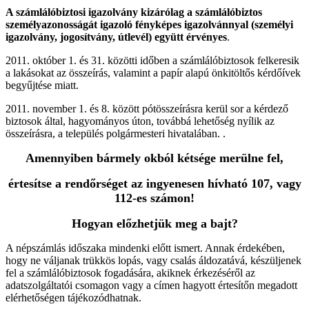
A számlálóbiztosi igazolvány kizárólag a számlálóbiztos
személyazonosságát igazoló fényképes igazolvánnyal (személyi
igazolvány, jogosítvány, útlevél) együtt érvényes
.
2011. október 1. és 31. közötti időben a számlálóbiztosok felkeresik
a lakásokat az összeírás, valamint a papír alapú önkitöltős kérdőívek
begyűjtése miatt.
2011. november 1. és 8. között pótösszeírásra kerül sor a kérdező
biztosok által, hagyományos úton, továbbá lehetőség nyílik az
összeírásra, a település polgármesteri hivatalában. .
Amennyiben bármely okból kétsége merülne fel,
értesítse a rendőrséget az ingyenesen hívható 107, vagy
112-es számon!
Hogyan előzhetjük meg a bajt?
A népszámlás időszaka mindenki előtt ismert. Annak érdekében,
hogy ne váljanak trükkös lopás, vagy csalás áldozatává, készüljenek
fel a számlálóbiztosok fogadására, akiknek érkezéséről az
adatszolgáltatói csomagon vagy a címen hagyott értesítőn megadott
elérhetőségen tájékozódhatnak.