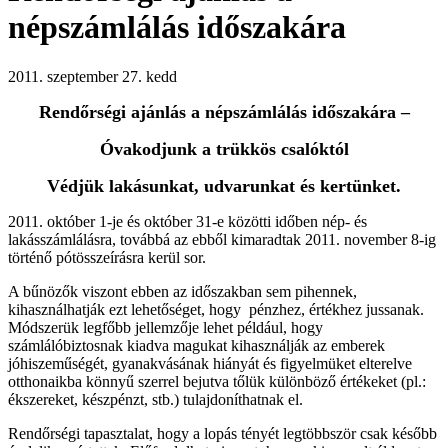
népszámlálás időszakára
2011. szeptember 27. kedd
Rendőrségi ajánlás a népszámlálás időszakára –
Óvakodjunk a trükkös csalóktól
Védjük lakásunkat, udvarunkat és kertünket.
2011. október 1-je és október 31-e közötti időben nép- és
lakásszámlálásra, továbbá az ebből kimaradtak 2011. november 8-ig
történő pótösszeírásra kerül sor.
A bűnözők viszont ebben az időszakban sem pihennek,
kihasználhatják ezt lehetőséget, hogy pénzhez, értékhez jussanak.
Módszerük legfőbb jellemzője lehet például, hogy
számlálóbiztosnak kiadva magukat kihasználják az emberek
jóhiszeműségét, gyanakvásának hiányát és figyelmüket elterelve
otthonaikba könnyű szerrel bejutva tőlük különböző értékeket (pl.:
ékszereket, készpénzt, stb.) tulajdoníthatnak el.
Rendőrségi tapasztalat, hogy a lopás tényét legtöbbször csak később