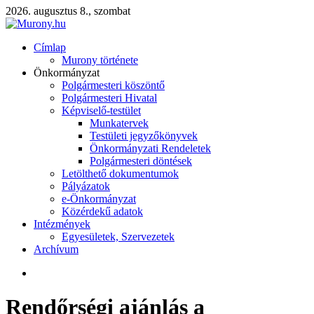
2026. augusztus 8., szombat
Címlap
Murony története
Önkormányzat
Polgármesteri köszöntő
Polgármesteri Hivatal
Képviselő-testület
Munkatervek
Testületi jegyzőkönyvek
Önkormányzati Rendeletek
Polgármesteri döntések
Letölthető dokumentumok
Pályázatok
e-Önkormányzat
Közérdekű adatok
Intézmények
Egyesületek, Szervezetek
Archívum
Rendőrségi ajánlás a