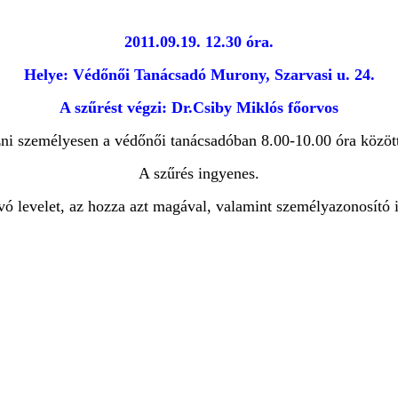
2011.09.19. 12.30 óra.
Helye: Védőnői Tanácsadó Murony, Szarvasi u. 24.
A szűrést végzi: Dr.Csiby Miklós főorvos
ezni személyesen a védőnői tanácsadóban 8.00-10.00 óra közö
A szűrés ingyenes.
ó levelet, az hozza azt magával, valamint személyazonosító 