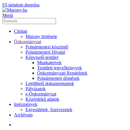
Fő tartalom átugrása
Menü
Címlap
Murony története
Önkormányzat
Polgármesteri köszöntő
Polgármesteri Hivatal
Képviselő-testület
Munkatervek
Testületi jegyzőkönyvek
Önkormányzati Rendeletek
Polgármesteri döntések
Letölthető dokumentumok
Pályázatok
e-Önkormányzat
Közérdekű adatok
Intézmények
Egyesületek, Szervezetek
Archívum