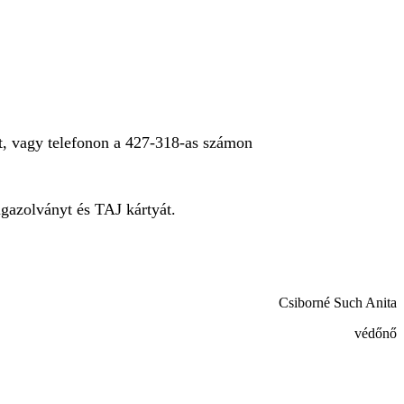
tt, vagy telefonon a 427-318-as számon
igazolványt és TAJ kártyát.
Csiborné Such Anita
védőnő