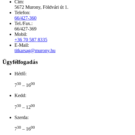
Cím:
5672 Murony, Földvári út 1.
Telefon:
66/427-360
Tel./Fax.:
66/427-369
Mobil:
+36 70 587 8335
E-Mail:
titkarsag@murony.hu
Ügyfélfogadás
Hétfő:
30
00
7
– 16
Kedd:
30
00
7
– 12
Szerda:
30
00
7
– 16