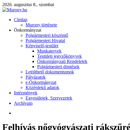
2026. augusztus 8., szombat
Címlap
Murony története
Önkormányzat
Polgármesteri köszöntő
Polgármesteri Hivatal
Képviselő-testület
Munkatervek
Testületi jegyzőkönyvek
Önkormányzati Rendeletek
Polgármesteri döntések
Letölthető dokumentumok
Pályázatok
e-Önkormányzat
Közérdekű adatok
Intézmények
Egyesületek, Szervezetek
Archívum
Felhívás nőgyógyászati rákszűré