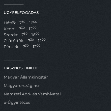
ÜGYFÉLFOGADÁS
30
00
Hétfő:
7
– 16
30
00
Kedd:
7
– 12
30
00
Szerda:
7
– 16
30
00
Csütörtök:
7
– 12
30
00
Péntek:
7
– 12
HASZNOS LINKEK
Magyar Államkincstár
Magyarország.hu
Nemzeti Adó- és Vámhivatal
e-Ügyintézés