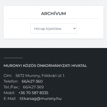
ARCHÍVUM
Archívum
MURONYI KÖZÖS ÖNKORMÁNYZATI HIVATAL
Cím:
5672 Murony, Földvári út 1.
Telefon:
66/427-360
Tel./Fax.:
66/427-369
Mobil:
+36 70 587 8335
E-Mail:
titkarsag@murony.hu