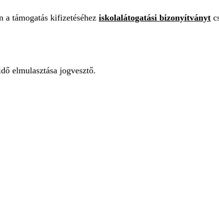
n a támogatás kifizetéséhez
iskolalátogatási bizonyítványt
c
idő elmulasztása jogvesztő.