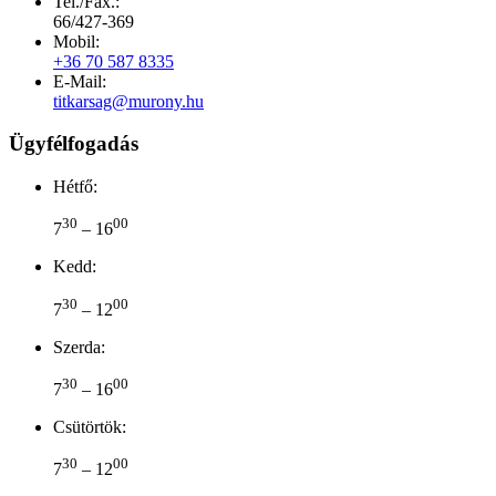
Tel./Fax.:
66/427-369
Mobil:
+36 70 587 8335
E-Mail:
titkarsag@murony.hu
Ügyfélfogadás
Hétfő:
30
00
7
– 16
Kedd:
30
00
7
– 12
Szerda:
30
00
7
– 16
Csütörtök:
30
00
7
– 12