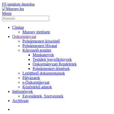
Fő tartalom átugrása
Menü
Címlap
Murony története
Önkormányzat
Polgármesteri köszöntő
Polgármesteri Hivatal
Képviselő-testület
Munkatervek
Testületi jegyzőkönyvek
Önkormányzati Rendeletek
Polgármesteri döntések
Letölthető dokumentumok
Pályázatok
e-Önkormányzat
Közérdekű adatok
Intézmények
Egyesületek, Szervezetek
Archívum