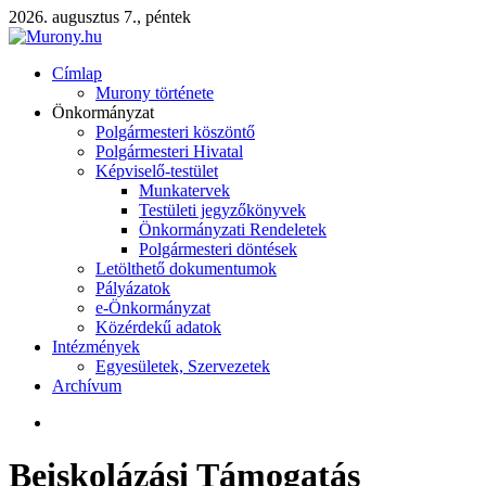
2026. augusztus 7., péntek
Címlap
Murony története
Önkormányzat
Polgármesteri köszöntő
Polgármesteri Hivatal
Képviselő-testület
Munkatervek
Testületi jegyzőkönyvek
Önkormányzati Rendeletek
Polgármesteri döntések
Letölthető dokumentumok
Pályázatok
e-Önkormányzat
Közérdekű adatok
Intézmények
Egyesületek, Szervezetek
Archívum
Beiskolázási Támogatás