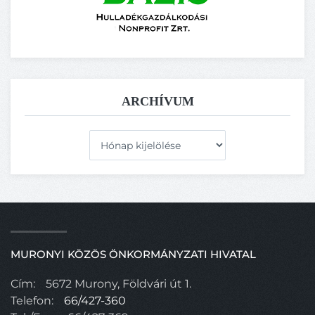
ARCHÍVUM
Archívum
MURONYI KÖZÖS ÖNKORMÁNYZATI HIVATAL
Cím:
5672 Murony, Földvári út 1.
Telefon:
66/427-360