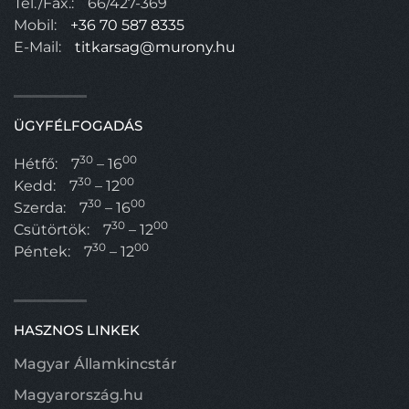
Tel./Fax.:
66/427-369
Mobil:
+36 70 587 8335
E-Mail:
titkarsag@murony.hu
ÜGYFÉLFOGADÁS
30
00
Hétfő:
7
– 16
30
00
Kedd:
7
– 12
30
00
Szerda:
7
– 16
30
00
Csütörtök:
7
– 12
30
00
Péntek:
7
– 12
HASZNOS LINKEK
Magyar Államkincstár
Magyarország.hu