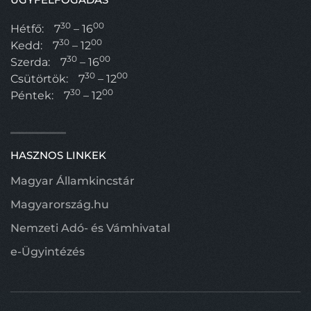
30
00
Hétfő:
7
– 16
30
00
Kedd:
7
– 12
30
00
Szerda:
7
– 16
30
00
Csütörtök:
7
– 12
30
00
Péntek:
7
– 12
HASZNOS LINKEK
Magyar Államkincstár
Magyarország.hu
Nemzeti Adó- és Vámhivatal
e-Ügyintézés