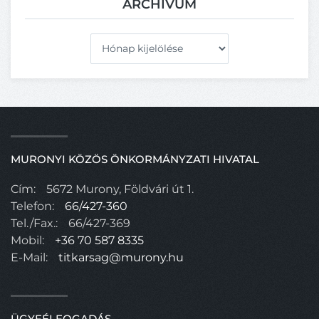
ARCHÍVUM
Archívum
MURONYI KÖZÖS ÖNKORMÁNYZATI HIVATAL
Cím:
5672 Murony, Földvári út 1.
Telefon:
66/427-360
Tel./Fax.:
66/427-369
Mobil:
+36 70 587 8335
E-Mail:
titkarsag@murony.hu
ÜGYFÉLFOGADÁS